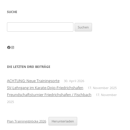
SUCHE
Suchen
nach:
Facebook
Instagram
DIE LETZTEN DREI BEITRÄGE
ACHTUNG: Neue Trainingsorte
30. April 2026
SV-Lehrgang im Karate-Dojo-Friedrichshafen
17. November 2025
Freundschaftsturnier Friedrichshafen / Fischbach
17. November
2025
Plan Trainingsblöcke 2026
Herunterladen