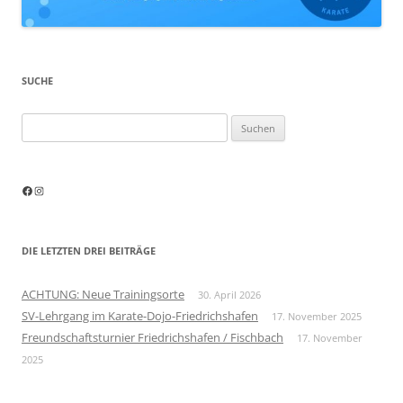
SUCHE
Suchen
nach:
Facebook
Instagram
DIE LETZTEN DREI BEITRÄGE
ACHTUNG: Neue Trainingsorte
30. April 2026
SV-Lehrgang im Karate-Dojo-Friedrichshafen
17. November 2025
Freundschaftsturnier Friedrichshafen / Fischbach
17. November
2025