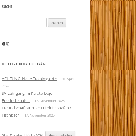
SUCHE
Suchen
nach:
Facebook
Instagram
DIE LETZTEN DREI BEITRÄGE
ACHTUNG: Neue Trainingsorte
30. April
2026
SV-Lehrgang im Karate-Dojo-
Friedrichshafen
17. November 2025
Freundschaftsturnier Friedrichshafen /
Fischbach
17. November 2025
Plan Trainingsblöcke 2026
Herunterladen