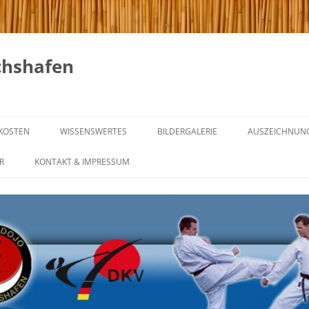
chshafen
KOSTEN
WISSENSWERTES
BILDERGALERIE
AUSZEICHNUN
GICHIN FUNAKOSHI
R
KONTAKT & IMPRESSUM
UNG & REGELN
DIE 20 REGELN VON GICHIN
FUNAKOSHI
NING
KARATE IM WANDEL DER ZEIT
ENTRAINING
GÜRTELGRADE UND IHRE
BEDEUTUNG
INING
WAS IST MEIN GÜRTEL –