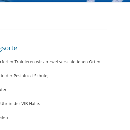
STATUSSYMBOL ODER
2025
LEISTUNGSNACHWEIS?
UNG
DIE WICHTIGSTEN KOMMANDOS
JAPANISCH ZÄHLEN VON 1-10
gsorte
LINKS
ferien Trainieren wir an zwei verschiedenen Orten.
in der Pestalozzi-Schule;
afen
Uhr in der VfB Halle,
hafen