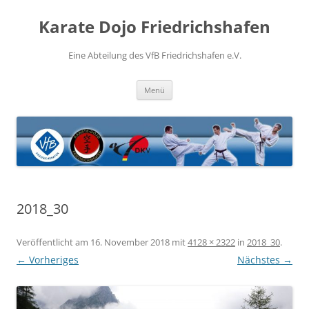
Zum
Inhalt
Karate Dojo Friedrichshafen
springen
Eine Abteilung des VfB Friedrichshafen e.V.
Menü
2018_30
Veröffentlicht am
16. November 2018
mit
4128 × 2322
in
2018_30
.
← Vorheriges
Nächstes →