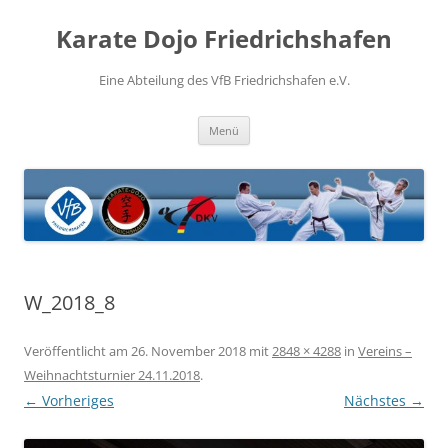
Zum
Inhalt
Karate Dojo Friedrichshafen
springen
Eine Abteilung des VfB Friedrichshafen e.V.
Menü
W_2018_8
Veröffentlicht am
26. November 2018
mit
2848 × 4288
in
Vereins –
Weihnachtsturnier 24.11.2018
.
← Vorheriges
Nächstes →