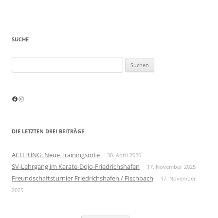
SUCHE
Suchen
nach:
Facebook
Instagram
DIE LETZTEN DREI BEITRÄGE
ACHTUNG: Neue Trainingsorte
30. April 2026
SV-Lehrgang im Karate-Dojo-Friedrichshafen
17. November 2025
Freundschaftsturnier Friedrichshafen / Fischbach
17. November
2025