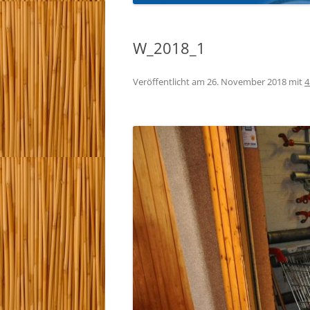
KYU-PRÜFUNGEN 
W_2018_1
TRAINEREINTEILU
Veröffentlicht am
26. November 2018
mit
4