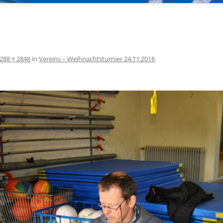
STATUSSYMBOL ODER
2025
LEISTUNGSNACHWEIS?
NG
DIE WICHTIGSTEN KOMMANDOS
288 × 2848
in
Vereins – Weihnachtsturnier 24.11.2018
.
JAPANISCH ZÄHLEN VON 1-10
LINKS