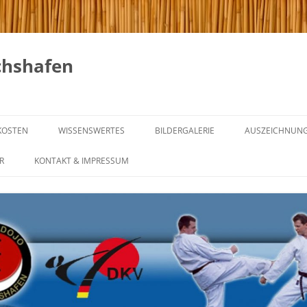
chshafen
KOSTEN
WISSENSWERTES
BILDERGALERIE
AUSZEICHNUN
GICHIN FUNAKOSHI
R
KONTAKT & IMPRESSUM
NG & REGELN
DIE 20 REGELN VON GICHIN
FUNAKOSHI
NING
KARATE IM WANDEL DER ZEIT
NTRAINING
GÜRTELGRADE UND IHRE
BEDEUTUNG
INING
WAS IST MEIN GÜRTEL –