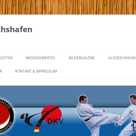
chshafen
KOSTEN
WISSENSWERTES
BILDERGALERIE
AUSZEICHNUN
GICHIN FUNAKOSHI
R
KONTAKT & IMPRESSUM
NG & REGELN
DIE 20 REGELN VON GICHIN
FUNAKOSHI
NING
KARATE IM WANDEL DER ZEIT
NTRAINING
GÜRTELGRADE UND IHRE
BEDEUTUNG
INING
WAS IST MEIN GÜRTEL –