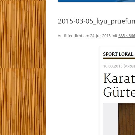
KYU-PRÜFUNGEN 
2015-03-05_kyu_pruefu
TRAINEREINTEILU
Veröffentlicht am
24. Juli 2015
mit
685 × 866