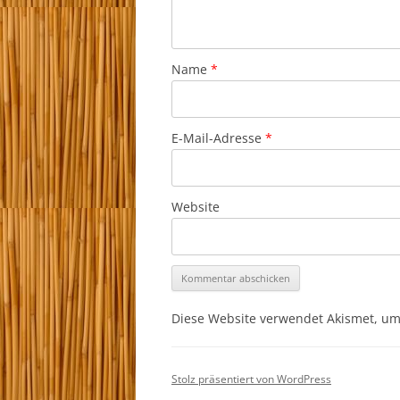
Name
*
E-Mail-Adresse
*
Website
Diese Website verwendet Akismet, u
Stolz präsentiert von WordPress