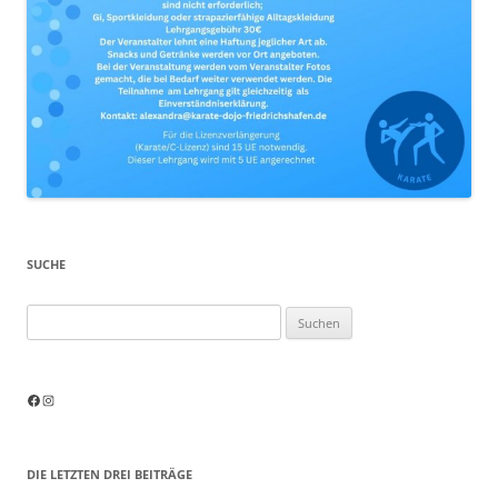
SUCHE
Suchen
nach:
Facebook
Instagram
DIE LETZTEN DREI BEITRÄGE