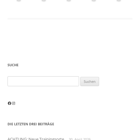
SUCHE
Suchen
nach:
Facebook
Instagram
DIE LETZTEN DREI BEITRÄGE
ACHTUNG: Neue Trainingsorte
30. April 2026