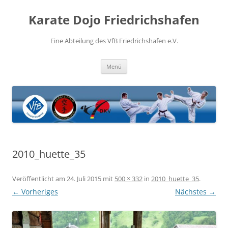
Zum
Inhalt
Karate Dojo Friedrichshafen
springen
Eine Abteilung des VfB Friedrichshafen e.V.
Menü
2010_huette_35
Veröffentlicht am
24. Juli 2015
mit
500 × 332
in
2010_huette_35
.
← Vorheriges
Nächstes →