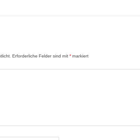
STATUSSYMBOL ODER
 2025
LEISTUNGSNACHWEIS?
LUNG
DIE WICHTIGSTEN KOMMANDOS
JAPANISCH ZÄHLEN VON 1-10
LINKS
licht.
Erforderliche Felder sind mit
*
markiert