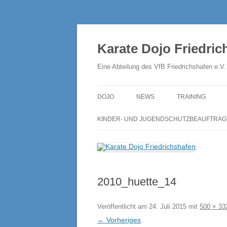
Zum
Inhalt
springen
Karate Dojo Friedric
Eine Abteilung des VfB Friedrichshafen e.V.
DOJO
NEWS
TRAINING
VORSTÄNDE
LEHRGÄNGE
TRAININGSZEIT
KINDER- UND JUGENDSCHUTZBEAUFTRAG
TRAINER
TRAININGSORD
UNSERE DAN-TRÄGER
DAS KINDERTRA
2010_huette_14
PRESSE
DAS ERWACHSE
ERFOLGE
DAS SV-TRAININ
Veröffentlicht am
24. Juli 2015
mit
500 × 33
← Vorheriges
INTERNES
DAS JUKURENTR