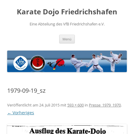
Zum
Inhalt
Karate Dojo Friedrichshafen
springen
Eine Abteilung des VfB Friedrichshafen e.V.
Menü
1979-09-19_sz
Veröffentlicht am
24. Juli 2015
mit
593 × 600
in
Presse_1979_1970
.
← Vorheriges