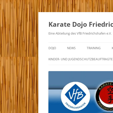
Zum
Inhalt
springen
Karate Dojo Friedri
Eine Abteilung des VfB Friedrichshafen e.V.
DOJO
NEWS
TRAINING
VORSTÄNDE
LEHRGÄNGE
TRAININGSZEITEN
KINDER- UND JUGENDSCHUTZBEAUFTRAGTE
TRAINER
TRAININGSORDNU
UNSERE DAN-TRÄGER
DAS KINDERTRAI
PRESSE
DAS ERWACHSENE
ERFOLGE
DAS SV-TRAINING
INTERNES
DAS JUKURENTRA