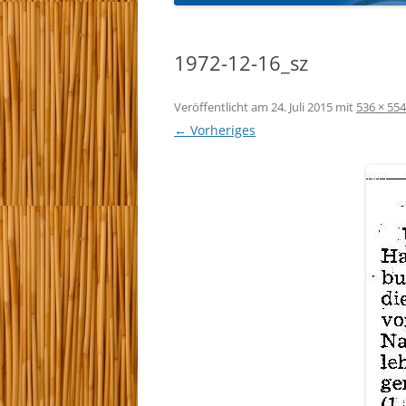
KYU-PRÜFUNGEN 
1972-12-16_sz
TRAINEREINTEILU
Veröffentlicht am
24. Juli 2015
mit
536 × 554
← Vorheriges