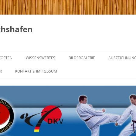
chshafen
KOSTEN
WISSENSWERTES
BILDERGALERIE
AUSZEICHNUN
GICHIN FUNAKOSHI
R
KONTAKT & IMPRESSUM
NG & REGELN
DIE 20 REGELN VON GICHIN
FUNAKOSHI
NING
KARATE IM WANDEL DER ZEIT
NTRAINING
GÜRTELGRADE UND IHRE
BEDEUTUNG
INING
WAS IST MEIN GÜRTEL –