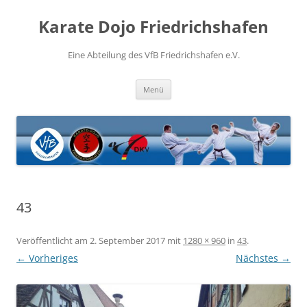
Zum
Inhalt
Karate Dojo Friedrichshafen
springen
Eine Abteilung des VfB Friedrichshafen e.V.
Menü
43
Veröffentlicht am
2. September 2017
mit
1280 × 960
in
43
.
← Vorheriges
Nächstes →