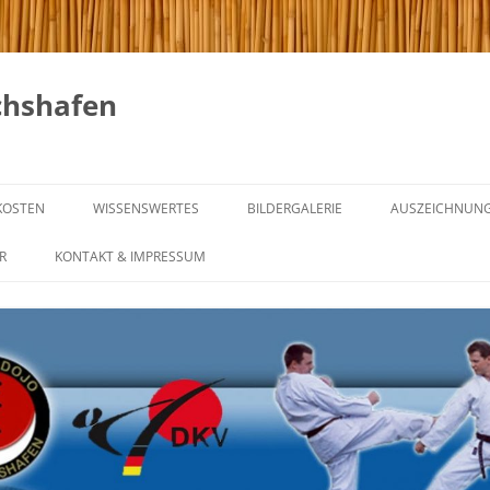
chshafen
KOSTEN
WISSENSWERTES
BILDERGALERIE
AUSZEICHNUN
GICHIN FUNAKOSHI
R
KONTAKT & IMPRESSUM
NG & REGELN
DIE 20 REGELN VON GICHIN
FUNAKOSHI
NING
KARATE IM WANDEL DER ZEIT
NTRAINING
GÜRTELGRADE UND IHRE
BEDEUTUNG
INING
WAS IST MEIN GÜRTEL –