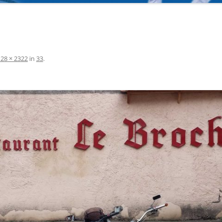
STATUSSYMBOL ODER
2025
LEISTUNGSNACHWEIS?
NG
DIE WICHTIGSTEN KOMMANDOS
28 × 2322
in
33
.
JAPANISCH ZÄHLEN VON 1-10
LINKS