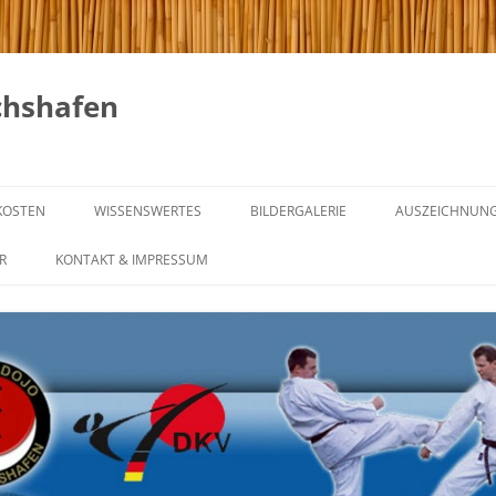
chshafen
KOSTEN
WISSENSWERTES
BILDERGALERIE
AUSZEICHNUN
GICHIN FUNAKOSHI
R
KONTAKT & IMPRESSUM
NG & REGELN
DIE 20 REGELN VON GICHIN
FUNAKOSHI
NING
KARATE IM WANDEL DER ZEIT
NTRAINING
GÜRTELGRADE UND IHRE
BEDEUTUNG
INING
WAS IST MEIN GÜRTEL –