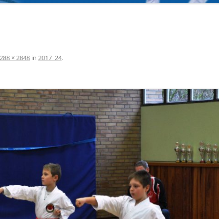
STATUSSYMBOL ODER
2025
LEISTUNGSNACHWEIS?
NG
DIE WICHTIGSTEN KOMMANDOS
288 × 2848
in
2017_24
.
JAPANISCH ZÄHLEN VON 1-10
LINKS