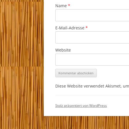
Name
*
E-Mail-Adresse
*
Website
Diese Website verwendet Akismet, u
Stolz präsentiert von WordPress