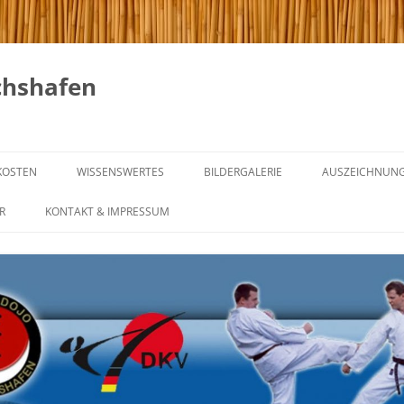
chshafen
KOSTEN
WISSENSWERTES
BILDERGALERIE
AUSZEICHNUN
GICHIN FUNAKOSHI
R
KONTAKT & IMPRESSUM
NG & REGELN
DIE 20 REGELN VON GICHIN
FUNAKOSHI
NING
KARATE IM WANDEL DER ZEIT
NTRAINING
GÜRTELGRADE UND IHRE
BEDEUTUNG
INING
WAS IST MEIN GÜRTEL –