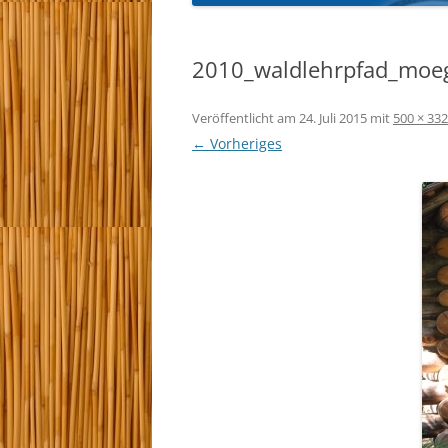
KYU-PRÜFUNGEN 
2010_waldlehrpfad_moe
TRAINEREINTEILU
Veröffentlicht am
24. Juli 2015
mit
500 × 332
← Vorheriges