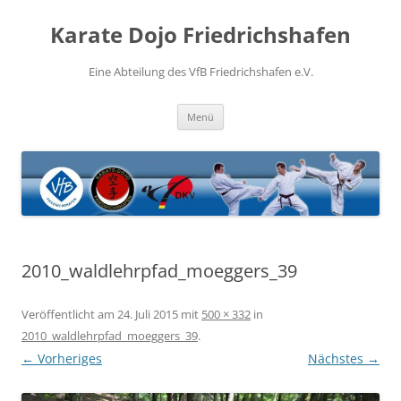
Zum
Inhalt
Karate Dojo Friedrichshafen
springen
Eine Abteilung des VfB Friedrichshafen e.V.
Menü
2010_waldlehrpfad_moeggers_39
Veröffentlicht am
24. Juli 2015
mit
500 × 332
in
2010_waldlehrpfad_moeggers_39
.
← Vorheriges
Nächstes →