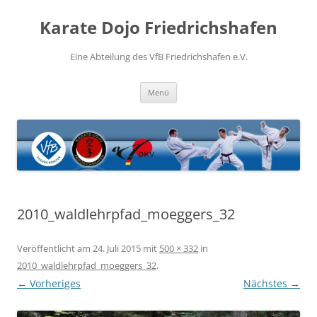
Zum
Inhalt
Karate Dojo Friedrichshafen
springen
Eine Abteilung des VfB Friedrichshafen e.V.
Menü
2010_waldlehrpfad_moeggers_32
Veröffentlicht am
24. Juli 2015
mit
500 × 332
in
2010_waldlehrpfad_moeggers_32
.
← Vorheriges
Nächstes →