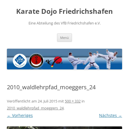
Zum
Inhalt
Karate Dojo Friedrichshafen
springen
Eine Abteilung des VfB Friedrichshafen e.V.
Menü
2010_waldlehrpfad_moeggers_24
Veröffentlicht am
24. Juli 2015
mit
500 × 332
in
2010_waldlehrpfad_moeggers_24
.
← Vorheriges
Nächstes →