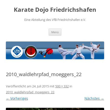
Zum
Inhalt
Karate Dojo Friedrichshafen
springen
Eine Abteilung des VfB Friedrichshafen e.V.
Menü
2010_waldlehrpfad_moeggers_22
Veröffentlicht am
24. Juli 2015
mit
500 × 332
in
2010_waldlehrpfad_moeggers_22
.
← Vorheriges
Nächstes →