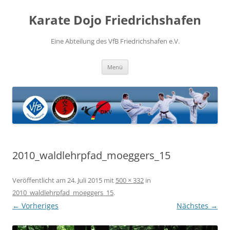
Zum
Inhalt
Karate Dojo Friedrichshafen
springen
Eine Abteilung des VfB Friedrichshafen e.V.
Menü
2010_waldlehrpfad_moeggers_15
Veröffentlicht am
24. Juli 2015
mit
500 × 332
in
2010_waldlehrpfad_moeggers_15
.
← Vorheriges
Nächstes →