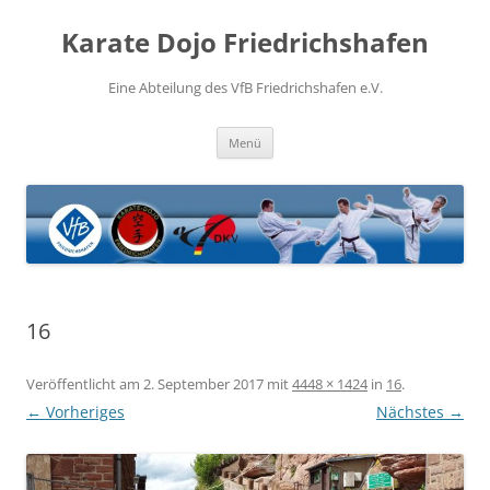
Zum
Inhalt
Karate Dojo Friedrichshafen
springen
Eine Abteilung des VfB Friedrichshafen e.V.
Menü
16
Veröffentlicht am
2. September 2017
mit
4448 × 1424
in
16
.
← Vorheriges
Nächstes →