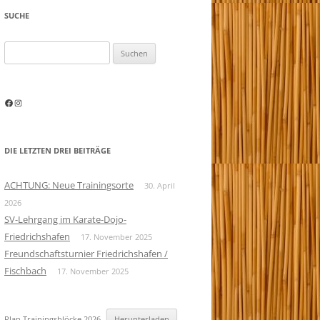
SUCHE
Suchen
nach:
Facebook
Instagram
DIE LETZTEN DREI BEITRÄGE
ACHTUNG: Neue Trainingsorte
30. April
2026
SV-Lehrgang im Karate-Dojo-
Friedrichshafen
17. November 2025
Freundschaftsturnier Friedrichshafen /
Fischbach
17. November 2025
Plan Trainingsblöcke 2026
Herunterladen