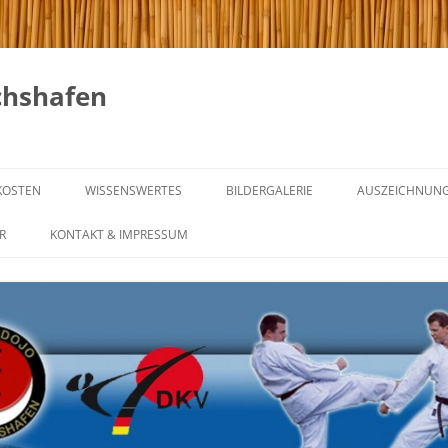
chshafen
KOSTEN
WISSENSWERTES
BILDERGALERIE
AUSZEICHNUN
GICHIN FUNAKOSHI
R
KONTAKT & IMPRESSUM
NG & REGELN
DIE 20 REGELN VON GICHIN
FUNAKOSHI
NING
KARATE IM WANDEL DER ZEIT
NTRAINING
GÜRTELGRADE UND IHRE
BEDEUTUNG
INING
WAS IST MEIN GÜRTEL –